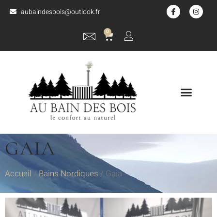
aubaindesbois@outlook.fr
0
GAIA
Accueil
/
Bains Nordiques
/ Gaia